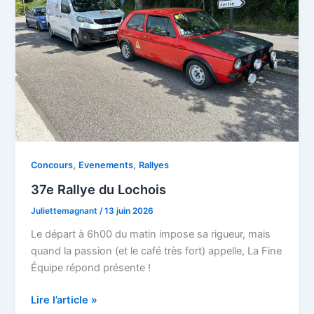
,
,
Concours
Evenements
Rallyes
37e Rallye du Lochois
Juliettemagnant
/
13 juin 2026
Le départ à 6h00 du matin impose sa rigueur, mais
quand la passion (et le café très fort) appelle, La Fine
Équipe répond présente !
Lire l’article »