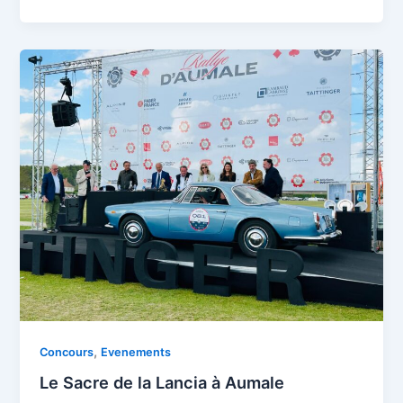
Le
Sacre
de
la
Lancia
à
Aumale
,
Concours
Evenements
Le Sacre de la Lancia à Aumale