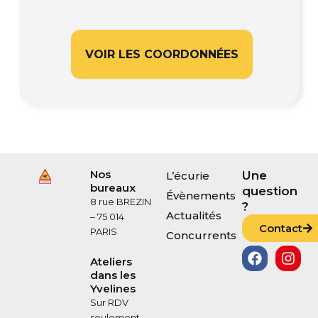
VOIR LES COORDONNÉES
Nos
Une
L’écurie
bureaux
question
Évènements
8 rue BREZIN
?
Actualités
– 75 014
Contact
PARIS
Concurrents
F
I
a
n
Ateliers
c
s
dans les
Yvelines
e
t
b
a
Sur RDV
seulement