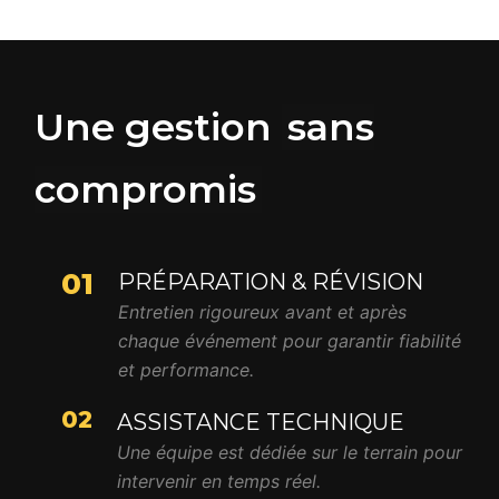
Une gestion
sans
compromis
01
PRÉPARATION & RÉVISION
Entretien rigoureux avant et après
chaque événement pour garantir fiabilité
et performance.
02
ASSISTANCE TECHNIQUE
Une équipe est dédiée sur le terrain pour
intervenir en temps réel.