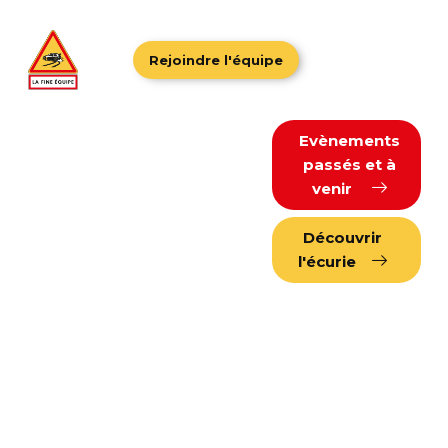
Rejoindre l'équipe
Evènements
passés et à
Passion,
venir
partage
Découvrir
l'écurie
et
convivialité
Rejoignez une
communauté de
passionnés qui
mutualise les