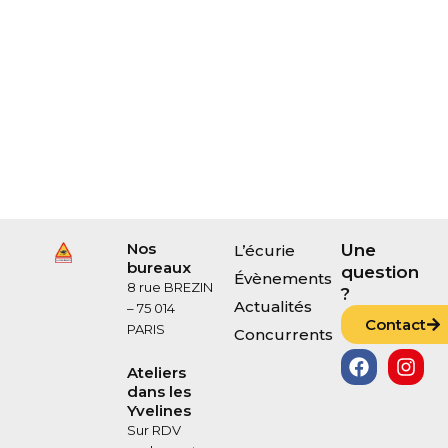
Nos
Une
L’écurie
bureaux
question
Évènements
8 rue BREZIN
?
Actualités
– 75 014
Contact
PARIS
Concurrents
F
I
a
n
Ateliers
c
s
dans les
Yvelines
e
t
b
a
Sur RDV