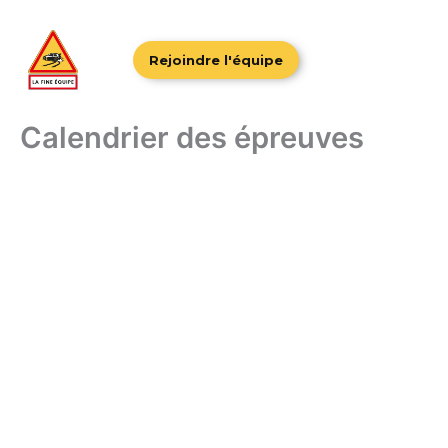
Aller
au
contenu
Rejoindre l'équipe
Calendrier des épreuves